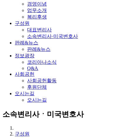
경영이념
업무소개
복리후생
구성원
대표변리사
소속변리사·미국변호사
판례&뉴스
판례&뉴스
정보광장
코리아나소식
Q&A
사회공헌
사회공헌활동
후원단체
오시는길
오시는길
소속변리사ㆍ미국변호사
구성원