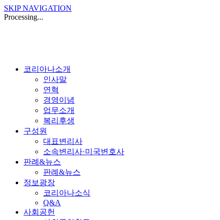
SKIP NAVIGATION
Processing...
코리아나소개
인사말
연혁
경영이념
업무소개
복리후생
구성원
대표변리사
소속변리사·미국변호사
판례&뉴스
판례&뉴스
정보광장
코리아나소식
Q&A
사회공헌