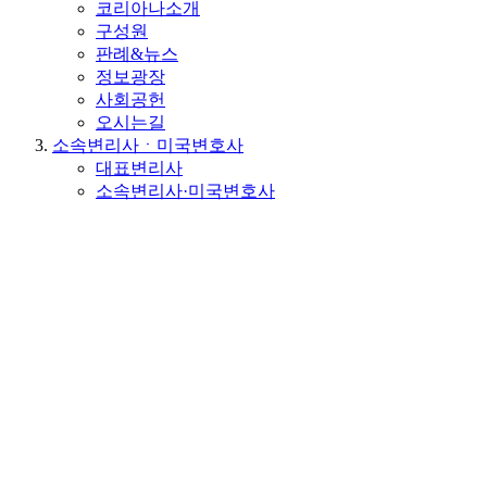
코리아나소개
구성원
판례&뉴스
정보광장
사회공헌
오시는길
소속변리사ㆍ미국변호사
대표변리사
소속변리사·미국변호사
분야별 검색
이름별 검색