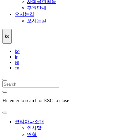
사회공헌활동
후원단체
오시는길
오시는길
ko
ko
jp
en
cn
Hit enter to search or ESC to close
코리아나소개
인사말
연혁